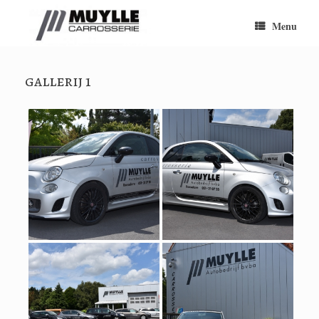
Ga
naar
Menu
de
inhoud
gallerij 1